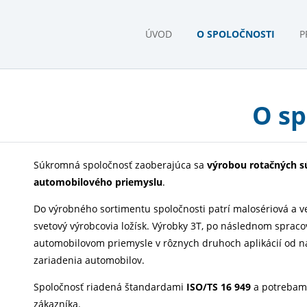
ÚVOD
O SPOLOČNOSTI
P
O sp
Súkromná spoločnosť zaoberajúca sa
výrobou rotačných s
automobilového priemyslu
.
Do výrobného sortimentu spoločnosti patrí malosériová a ve
svetový výrobcovia ložísk.
Výrobky 3T, po následnom spracova
automobilovom priemysle v rôznych druhoch aplikácií od ná
zariadenia automobilov.
Spoločnosť riadená štandardami
ISO/TS 16 949
a potrebami 
zákazníka.