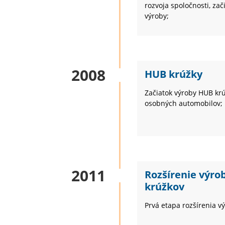
rozvoja spoločnosti, zač
výroby;
2008
HUB krúžky
Začiatok výroby HUB kr
osobných automobilov;
2011
Rozšírenie výro
krúžkov
Prvá etapa rozšírenia v